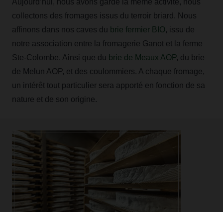
Aujourd’hui, nous avons gardé la même activité, nous
collectons des fromages issus du terroir briard. Nous
affinons dans nos caves du
brie fermier BIO
, issu de
notre association entre la fromagerie Ganot et la ferme
Ste-Colombe. Ainsi que du
brie de Meaux AOP
, du brie
de Melun AOP, et des coulommiers. A chaque fromage,
un intérêt tout particulier sera apporté en fonction de sa
nature et de son origine.