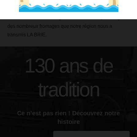
Nous vous proposons de partager notre passion, notre
métier d’affineurs. Nous vous expliquerons pourquoi et
comment l’art de l’affinage est fondamental pour le goût
des nombreux fromages que notre région nous a
transmis LA BRIE.
130 ans de
tradition
Ce n’est pas rien ! Découvrez notre
histoire